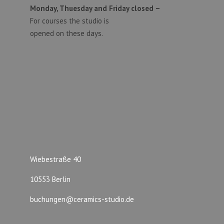
Monday, Thuesday and Friday closed –
For courses the studio is
opened on these days.
Wiebestraße 40
10553 Berlin
buchungen@ceramics-studio.de