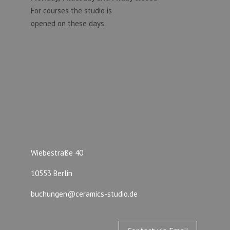
For courses the studio is
opened on these days.
Wiebestraße 40
10553 Berlin
buchungen@ceramics-studio.de